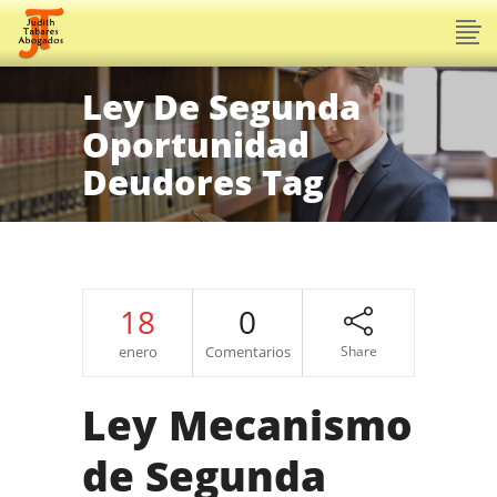
Ley De Segunda
Oportunidad
Deudores Tag
18
0
enero
Comentarios
Share
Ley Mecanismo
de Segunda