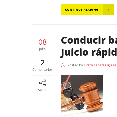
CONTINUE READING
Conducir ba
08
Juicio rápi
julio
2
Posted by
Judith Tabares Iglesia
Comentarios
Share