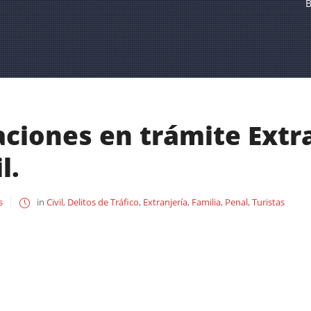
B
iones en trámite Extran
l.
s
in
Civil
,
Delitos de Tráfico
,
Extranjería
,
Familia
,
Penal
,
Turistas