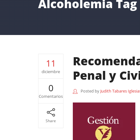
Alcoholemia Tag
Recomendac
11
Penal y Civi
diciembre
0
Posted by
Judith Tabares Iglesia
Comentarios
Share