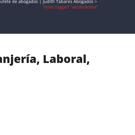
ufete de abogados | Judith Tabares Abogados
>
Posts tagged "alcoholemia"
jería, Laboral,