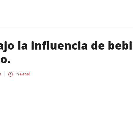
jo la influencia de bebi
do.
s
in
Penal