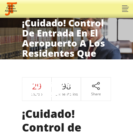
¡Cuidado! Control
De Entrada En El
Aeropuerto A Los
Residentes Que
Entran A España.
Extinción De La
Tarjeta De
29
98
Residencia.
marzo
Comentarios
Share
¡Cuidado!
Control de