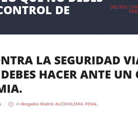
CONTROL DE
DELITOS CON
DEB
ONTRA LA SEGURIDAD VI
 DEBES HACER ANTE UN
MIA.
s
in
Abogados Madrid
,
ALCOHOLEMIA. PENAL.