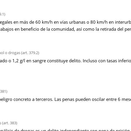
9.1)
legales en más de 60 km/h en vías urbanas o 80 km/h en interurb
rabajos en beneficio de la comunidad, así como la retirada del pe
ol o drogas (art. 379.2)
do o 1,2 g/l en sangre constituye delito. Incluso con tasas inferior
 381)
eligro concreto a terceros. Las penas pueden oscilar entre 6 mese
(art. 383)
 análisis de drogas es un delito independiente con pena de prisión