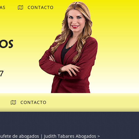
AS
CONTACTO
os
7
CONTACTO
ufete de abogados | Judith Tabares Abogados
>