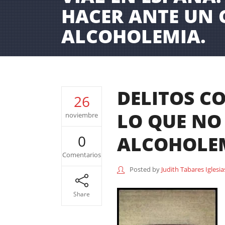
HACER ANTE UN 
ALCOHOLEMIA.
DELITOS C
26
LO QUE NO
noviembre
ALCOHOLE
0
Comentarios
Posted by
Judith Tabares Iglesia
Share