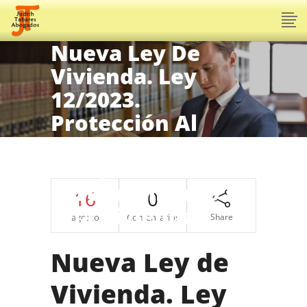
Nueva Ley De
Vivienda. Ley
12/2023.
Protección Al
Consumidor En
Compraventa O
Arrendamiento De
16
0
Una Vivienda.
agosto
Comentarios
Share
Nueva Ley de
Vivienda. Ley