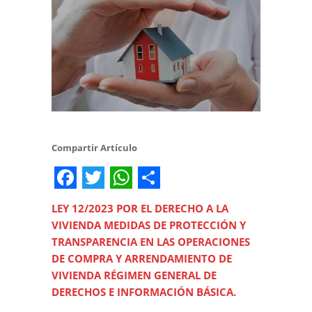
Compartir Artículo
Facebook
Twitter
WhatsApp
Share
LEY 12/2023 POR EL DERECHO A LA
VIVIENDA MEDIDAS DE PROTECCIÓN Y
TRANSPARENCIA EN LAS OPERACIONES
DE COMPRA Y ARRENDAMIENTO DE
VIVIENDA RÉGIMEN GENERAL DE
DERECHOS E INFORMACIÓN BÁSICA.