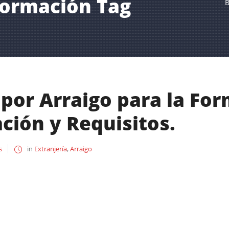
Formación Tag
B
por Arraigo para la For
ión y Requisitos.
s
in
Extranjería
,
Arraigo