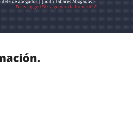
ufete de abogados | Judith Tabares Abogados
>
Posts tagged "Arraigo para la formación"
mación.