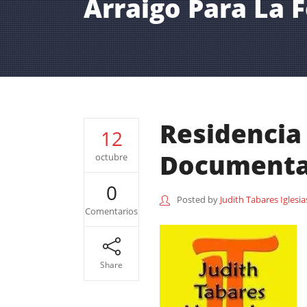
Arraigo Para La 
Residencia 
12
Documentac
octubre
0
Posted by
Judith Tabares Iglesia
Comentarios
Share