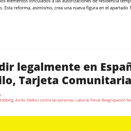
unos elementos vinculados a las autorizaciones de residencia temp
aigo. Esta reforma, asimismo, crea una nueva figura en el apartado 
dir legalmente en Españ
ilo, Tarjeta Comunitari
s
Mobbing
,
Ascilo
,
Delitos contra las personas
,
Laboral
,
Penal
,
Reagrupación fam