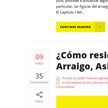
julio, procede a actualizar alg
particular, las figuras del arr
El Capítulo I del...
CONTINUE READING
¿Cómo resi
09
Arraigo, As
mayo
35
Posted by
Judith Tabares Iglesia
Comentarios
in
Extranjería
,
Acoso Laboral o 
Comunitaria
Share