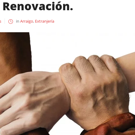
. Renovación.
s
in
Arraigo
,
Extranjería