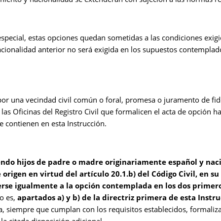
special, estas opciones quedan sometidas a las condiciones exigida
acionalidad anterior no será exigida en los supuestos contemplados
 por una vecindad civil común o foral, promesa o juramento de fid
 las Oficinas del Registro Civil que formalicen el acta de opción ha
e contienen en esta Instrucción.
iendo hijos de padre o madre originariamente español y nac
origen en virtud del artículo 20.1.b) del Código Civil, en s
rse igualmente a la opción contemplada en los dos primeros
o es,
apartados a) y b) de la directriz primera de esta Instru
, siempre que cumplan con los requisitos establecidos, formaliz
la citada disposición adicional.