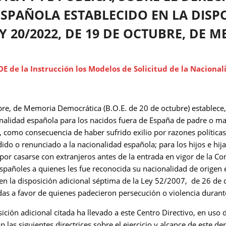
SPAÑOLA ESTABLECIDO EN LA DISP
Y 20/2022, DE 19 DE OCTUBRE, DE
OE de la Instrucción los Modelos de Solicitud de la Naciona
re, de Memoria Democrática (B.O.E. de 20 de octubre) establece, e
ionalidad española para los nacidos fuera de España de padre o m
 como consecuencia de haber sufrido exilio por razones políticas,
ido o renunciado a la nacionalidad española; para los hijos e hij
or casarse con extranjeros antes de la entrada en vigor de la Cons
pañoles a quienes les fue reconocida su nacionalidad de origen 
 en la disposición adicional séptima de la Ley 52/2007, de 26 de
s a favor de quienes padecieron persecución o violencia durante 
ición adicional citada ha llevado a este Centro Directivo, en uso d
n las siguientes directrices sobre el ejercicio y alcance de este