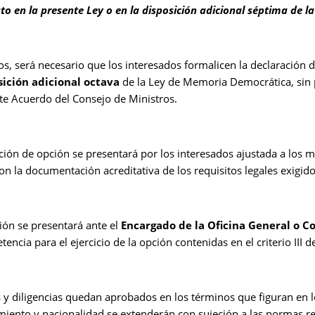
to en la presente Ley o en la disposición adicional séptima de la
s, será necesario que los interesados formalicen la declaración 
sición adicional octava
de la Ley de Memoria Democrática, sin p
te Acuerdo del Consejo de Ministros.
ción de opción se presentará por los interesados ajustada a los mode
 con la documentación acreditativa de los requisitos legales exigid
ción se presentará ante el
Encargado de la Oficina General o Co
ncia para el ejercicio de la opción contenidas en el criterio III de
y diligencias quedan aprobados en los términos que figuran en los
miento y nacionalidad se extenderán con sujeción a las normas reg