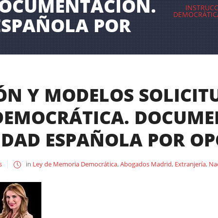
DOCUMENTACIÓN.
INSTRUCC
DEMOCRÁTIC
ESPAÑOLA POR
ÓN Y MODELOS SOLICITU
DEMOCRÁTICA. DOCUME
DAD ESPAÑOLA POR OP
s
in
Ley de Memoria Democrática
,
Abogados Madrid
,
Extranjería
,
Na