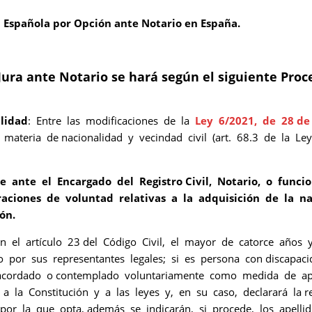
d Española por Opción ante Notario en España.
Jura ante Notario se hará según el siguiente Pro
lidad
: Entre las modificaciones de la
Ley 6/2021, de 28 de 
 materia de nacionalidad y vecindad civil (art. 68.3 de la L
se ante el Encargado del Registro Civil, Notario, o func
araciones de voluntad relativas a la adquisición de la n
ón.
ún el artículo 23 del Código Civil, el mayor de catorce años
o por sus representantes legales; si es persona con discapac
acordado o contemplado voluntariamente como medida de apo
 a la Constitución y a las leyes y, en su caso, declarará la 
l por la que opta, además se indicarán, si procede, los apel