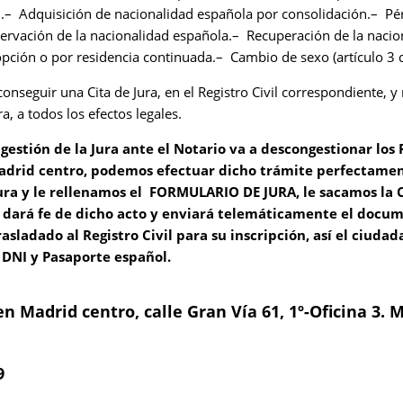
.– Adquisición de nacionalidad española por consolidación.– Pér
ervación de la nacionalidad española.– Recuperación de la nacio
 opción o por residencia continuada.– Cambio de sexo (artículo 3 
 conseguir una Cita de Jura, en el Registro Civil correspondiente,
a, a todos los efectos legales.
gestión de la Jura ante el Notario va a descongestionar los R
drid centro, podemos efectuar dicho trámite perfectamen
ura y le rellenamos el FORMULARIO DE JURA, le sacamos la C
 dará fe de dicho acto y enviará telemáticamente el docume
asladado al Registro Civil para su inscripción, así el ciuda
 DNI y Pasaporte español.
 Madrid centro, calle Gran Vía 61, 1º-Oficina 3. M
9