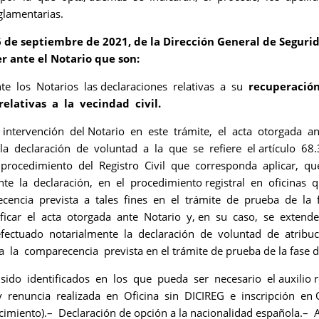
glamentarias.
 de septiembre de 2021, de la Dirección General de Segurida
r ante el Notario que son:
te los Notarios las declaraciones relativas a su
recuperación
elativas a la vecindad civil.
 intervención del Notario en este trámite, el acta otorgada 
la declaración de voluntad a la que se refiere el artículo 6
l procedimiento del Registro Civil que corresponda aplicar, qu
nte la declaración, en el procedimiento registral en oficina
ecencia prevista a tales fines en el trámite de prueba de la 
ficar el acta otorgada ante Notario y, en su caso, se extende
 efectuado notarialmente la declaración de voluntad de atribu
 la comparecencia prevista en el trámite de prueba de la fase de
do identificados en los que pueda ser necesario el auxilio regi
 renuncia realizada en Oficina sin DICIREG e inscripción en Of
acimiento).– Declaración de opción a la nacionalidad española.–