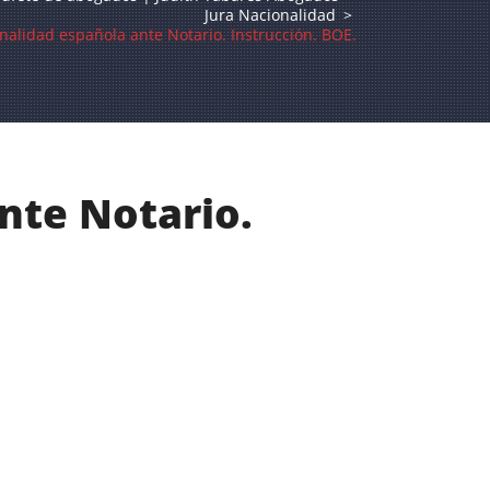
Jura Nacionalidad
>
onalidad española ante Notario. Instrucción. BOE.
nte Notario.