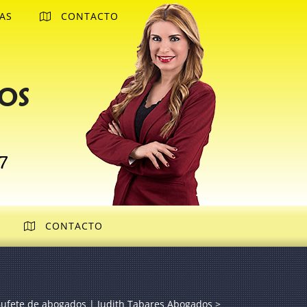
AS
CONTACTO
os
7
CONTACTO
ufete de abogados | Judith Tabares Abogados
>