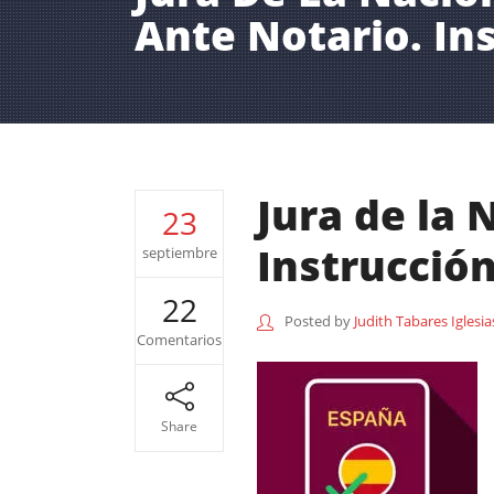
Ante Notario. In
Jura de la 
23
Instrucción
septiembre
22
Posted by
Judith Tabares Iglesia
Comentarios
Share