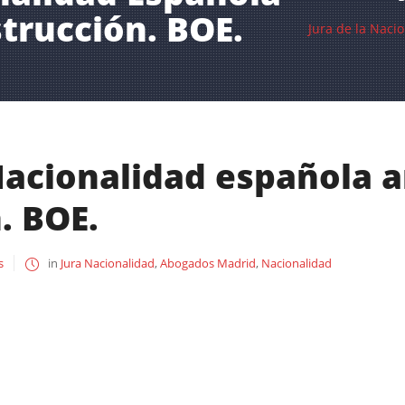
strucción. BOE.
Jura de la Naci
Nacionalidad española a
. BOE.
s
in
Jura Nacionalidad
,
Abogados Madrid
,
Nacionalidad