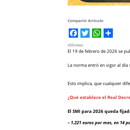
Compartir Artículo
Facebook
Twitter
WhatsA
Share
435
views
El 19 de febrero de 2026 se pu
La norma entró en vigor al día 
Esto implica, que cualquier dif
¿Qué establece el Real Decr
El SMI para 2026 queda fijad
– 1.221 euros por mes, en 14 p