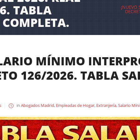
6. TABLA
¡NUEVO 
DECRET
A COMPLETA.
LARIO MÍNIMO INTERPR
TO 126/2026. TABLA SA
s
in
Abogados Madrid
,
Empleadas de Hogar
,
Extranjería
,
Salario Mín