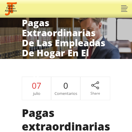
Pagas
Extraordinarias
De Las Empleadas
De Hogar En El
2026. Tipos De
Pagas.
07
0
julio
Comentarios
Share
Pagas
extraordinarias