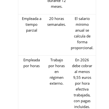
durante 12
meses.
Empleada a
20 horas
El salario
tiempo
semanales.
mínimo
parcial
anual se
calcula de
forma
proporcional.
Empleada
Trabajo
En 2026
por horas
por horas
debe cobrar
en
al menos
régimen
9,55 euros
externo.
por hora
efectiva
trabajada,
con pagas
incluidas.