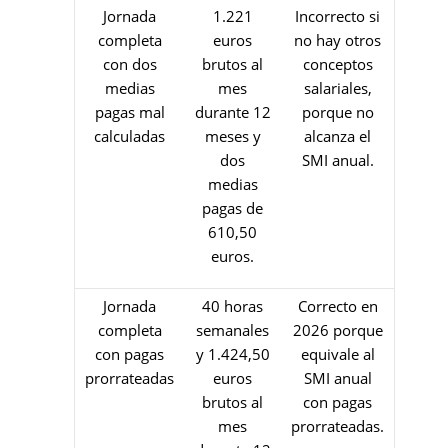
Jornada
1.221
Incorrecto si
completa
euros
no hay otros
con dos
brutos al
conceptos
medias
mes
salariales,
pagas mal
durante 12
porque no
calculadas
meses y
alcanza el
dos
SMI anual.
medias
pagas de
610,50
euros.
Jornada
40 horas
Correcto en
completa
semanales
2026 porque
con pagas
y 1.424,50
equivale al
prorrateadas
euros
SMI anual
brutos al
con pagas
mes
prorrateadas.