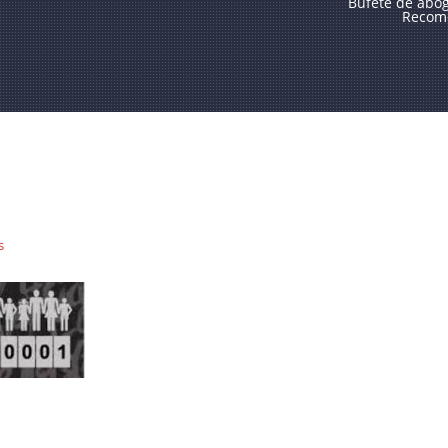
Bufete de abo
Recome
s