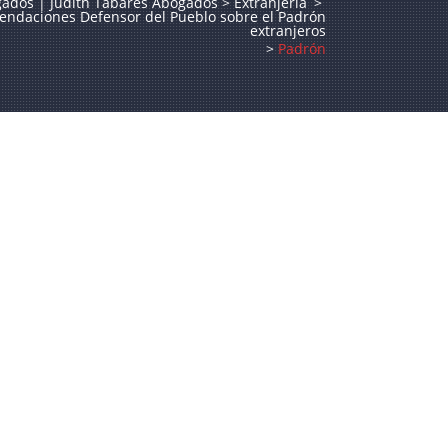
gados | Judith Tabares Abogados
>
Extranjería
>
ndaciones Defensor del Pueblo sobre el Padrón
extranjeros
>
Padrón