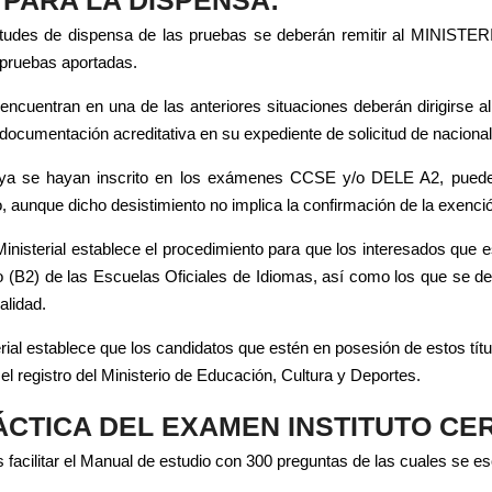
itudes de dispensa de las pruebas se deberán remitir al MINISTER
s pruebas aportadas.
cuentran en una de las anteriores situaciones deberán dirigirse al Mi
documentación acreditativa en su expediente de solicitud de naciona
ya se hayan inscrito en los exámenes CCSE y/o DELE A2, pueden s
 aunque dicho desistimiento no implica la confirmación de la exención
inisterial establece el procedimiento para que los interesados que e
 (B2) de las Escuelas Oficiales de Idiomas, así como los que se deta
alidad.
rial establece que los candidatos que estén en posesión de estos títul
l registro del Ministerio de Educación, Cultura y Deportes.
CTICA DEL EXAMEN INSTITUTO CER
acilitar el Manual de estudio con 300 preguntas de las cuales se e