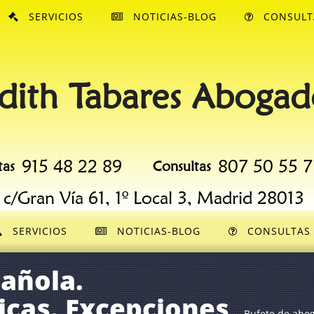
SERVICIOS
NOTICIAS-BLOG
CONSULT
dith Tabares Abogad
915 48 22 89
807 50 55 7
tas
Consultas
c/Gran Vía 61, 1º Local 3, Madrid 28013
SERVICIOS
NOTICIAS-BLOG
CONSULTAS
añola.
icas. Excepciones
Bufete de abo