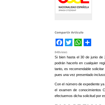
Compartir Artículo
Facebook
Twitter
WhatsA
Share
848
views
Si bien hasta el 30 de junio de
podrán hacerlo en cualquier regi
tanto, es recomendable solicita
pues una vez presentado incluso 
Con el número de expediente ya
el examen de conocimientos Con
efectuemos dicha solicitud por es