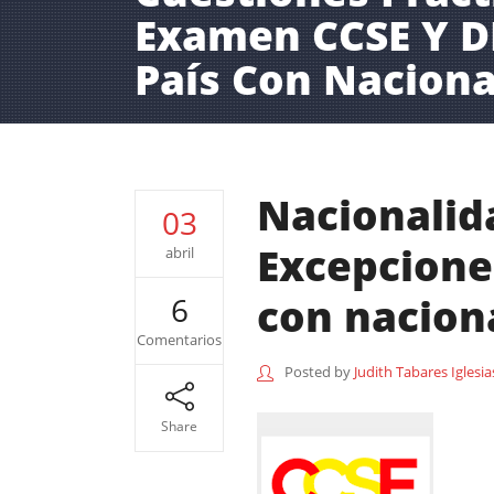
Examen CCSE Y DE
País Con Naciona
Nacionalid
03
Excepcione
abril
con nacion
6
Comentarios
Posted by
Judith Tabares Iglesia
Share