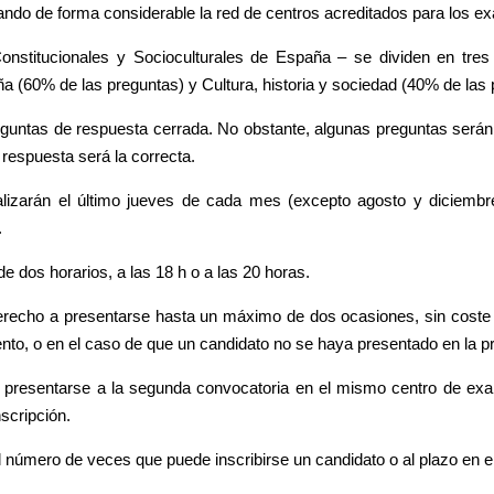
iando de forma considerable la red de centros acreditados para los e
stitucionales y Socioculturales de España – se dividen en tres 
a (60% de las preguntas) y Cultura, historia y sociedad (40% de las 
eguntas de respuesta cerrada. No obstante, algunas preguntas serán 
respuesta será la correcta.
zarán el último jueves de cada mes (excepto agosto y diciembre,
.
de dos horarios, a las 18 h o a las 20 horas.
derecho a presentarse hasta un máximo de dos ocasiones, sin coste 
tento, o en el caso de que un candidato no se haya presentado en la p
e presentarse a la segunda convocatoria en el mismo centro de exa
scripción.
l número de veces que puede inscribirse un candidato o al plazo en el