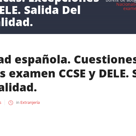
Nacionali
LE. Salida Del
examen
lidad.
ad española. Cuestiones
s examen CCSE y DELE. S
alidad.
s
in
Extranjería