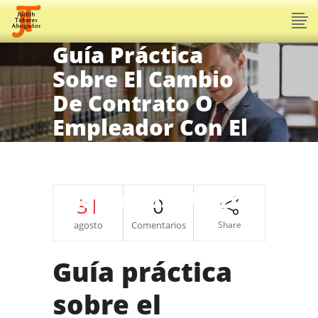
Guía Práctica
Sobre El Cambio
De Contrato O
Empleador Con El
Arraigo
Sociolaboral.
Requisitos. Plazos.
31
0
agosto
Comentarios
Share
Guía práctica
sobre el