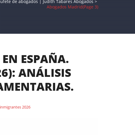
ufete de abogados | Judith Tabares Abogados
>
Abogados Madrid
(Page 3)
 EN ESPAÑA.
): ANÁLISIS
LAMENTARIAS.
 inmigrantes 2026