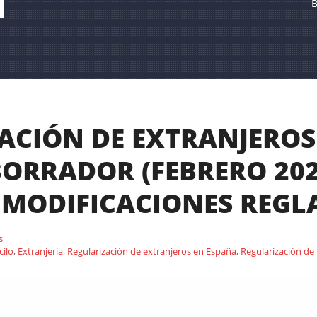
d
B
ACIÓN DE EXTRANJEROS
ORRADOR (FEBRERO 2026
Y MODIFICACIONES REG
s
cilo
,
Extranjería
,
Regularización de extranjeros en España
,
Regularización de