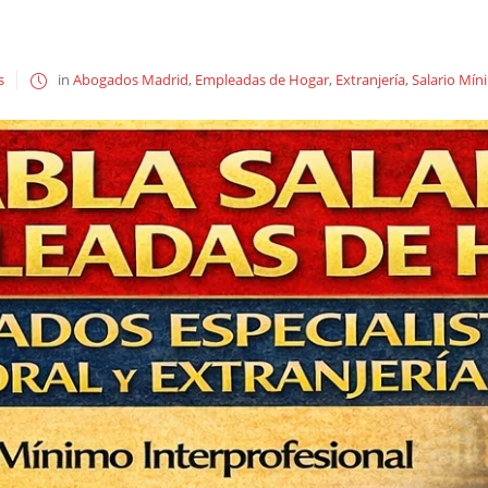
s
in
Abogados Madrid
,
Empleadas de Hogar
,
Extranjería
,
Salario Mín