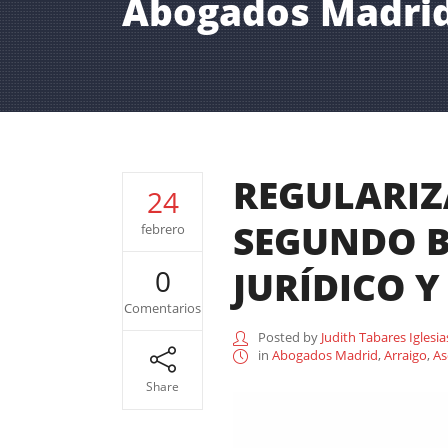
Abogados Madri
REGULARIZ
24
SEGUNDO B
febrero
JURÍDICO 
0
Comentarios
Posted by
Judith Tabares Iglesia
in
Abogados Madrid
,
Arraigo
,
As
Share