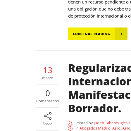
tienen un recurso pendiente o 
una obligación que no debe trat
de protección internacional o 
CONTINUE READING
Regularizac
13
Internacio
marzo
Manifestac
0
Comentarios
Borrador.
Posted by
Judith Tabares Iglesia
Share
in
Abogados Madrid
,
Asilo
,
Asilo