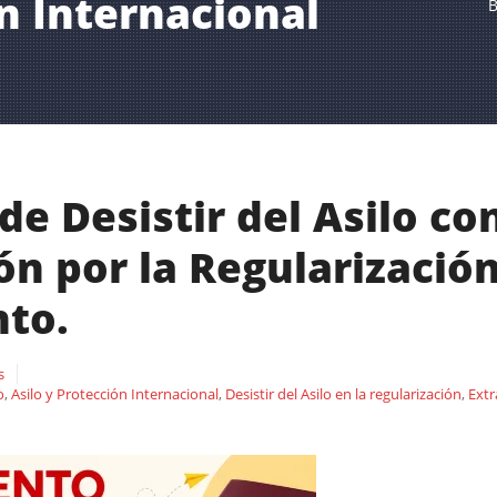
ón Internacional
B
de Desistir del Asilo co
ón por la Regularización
nto.
s
o
,
Asilo y Protección Internacional
,
Desistir del Asilo en la regularización
,
Extr