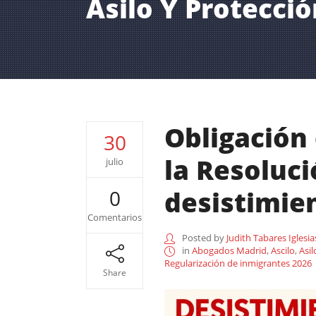
Asilo Y Protecci
Obligación 
30
la Resoluci
julio
desistimie
0
Comentarios
Posted by
Judith Tabares Iglesia
in
Abogados Madrid
,
Ascilo
,
Asil
Regularización de inmigrantes 2026
Share