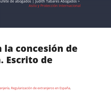
ufete de abogados | Judith Tabares Abogados
>
Asilo y Protección Internacional
n la concesión de
. Escrito de
anjería
,
Regularización de extranjeros en España
,