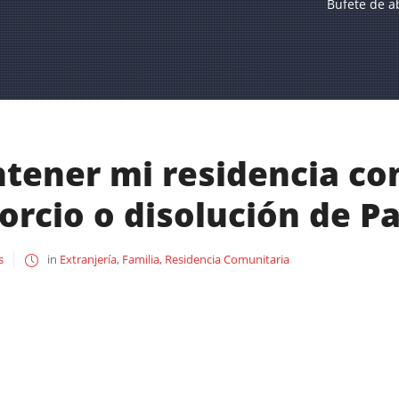
Bufete de a
ener mi residencia co
orcio o disolución de P
s
in
Extranjería
,
Familia
,
Residencia Comunitaria