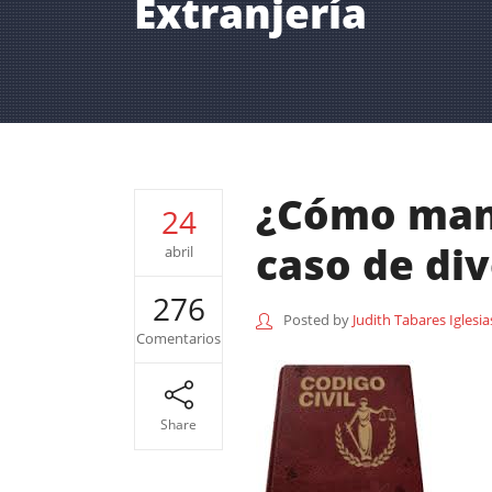
Extranjería
¿Cómo mant
24
caso de div
abril
276
Posted by
Judith Tabares Iglesia
Comentarios
Share