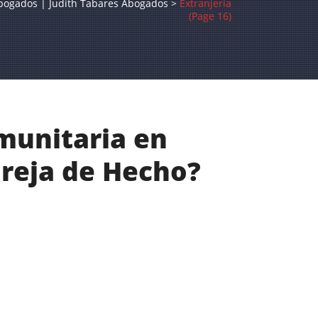
bogados | Judith Tabares Abogados
>
Extranjería
(Page 16)
munitaria en
areja de Hecho?