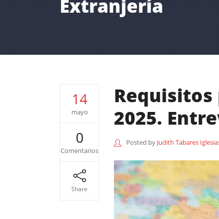
Extranjería
Requisitos 
14
2025. Entre
mayo
0
Posted by
Judith Tabares Iglesia
Comentarios
Share