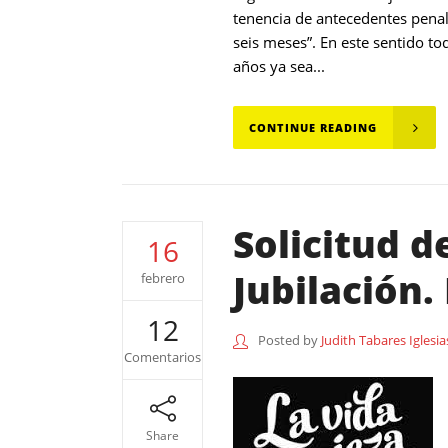
tenencia de antecedentes penal
seis meses”. En este sentido t
años ya sea...
CONTINUE READING
Solicitud 
16
Jubilación.
febrero
12
Posted by
Judith Tabares Iglesia
Comentarios
Share