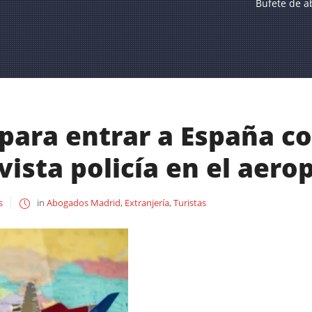
Bufete de a
para entrar a España co
vista policía en el aero
s
in
Abogados Madrid
,
Extranjería
,
Turistas