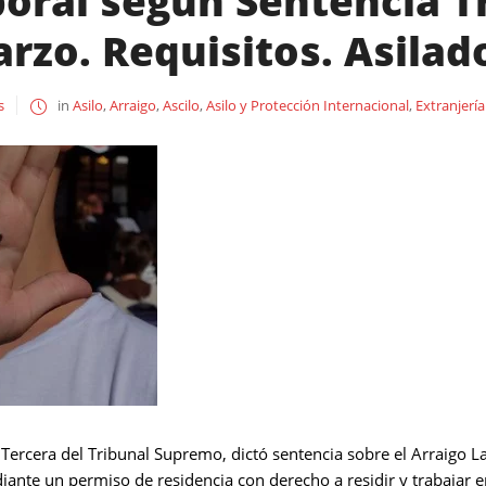
boral según Sentencia 
rzo. Requisitos. Asilad
s
in
Asilo
,
Arraigo
,
Ascilo
,
Asilo y Protección Internacional
,
Extranjería
Tercera del Tribunal Supremo, dictó sentencia sobre el Arraigo L
iante un permiso de residencia con derecho a residir y trabajar en 