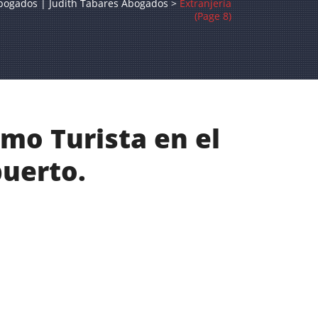
bogados | Judith Tabares Abogados
>
Extranjería
(Page 8)
mo Turista en el
puerto.