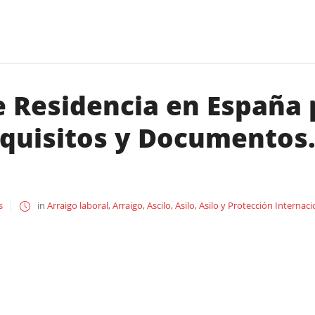
e Residencia en España 
equisitos y Documentos.
s
in
Arraigo laboral
,
Arraigo
,
Ascilo
,
Asilo
,
Asilo y Protección Internaci