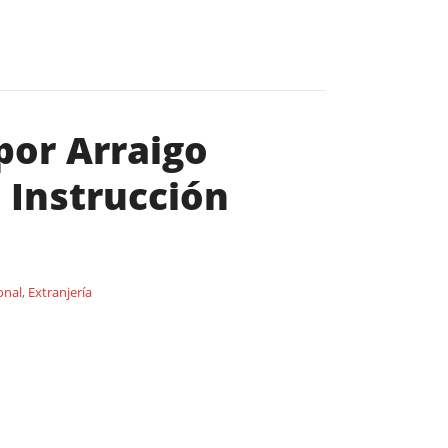
por Arraigo
 Instrucción
onal
,
Extranjería