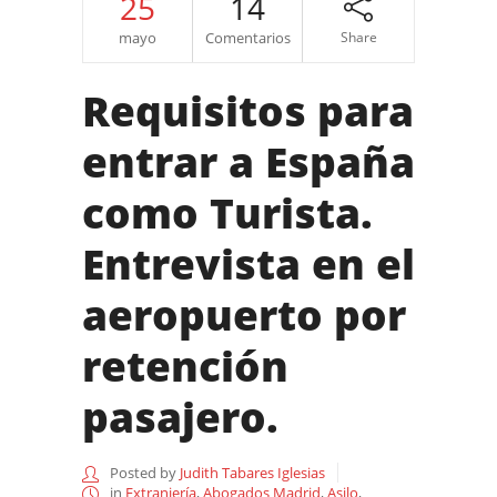
25
14
mayo
Comentarios
Share
Requisitos para
entrar a España
como Turista.
Entrevista en el
aeropuerto por
retención
pasajero.
Posted by
Judith Tabares Iglesias
in
Extranjería
,
Abogados Madrid
,
Asilo
,