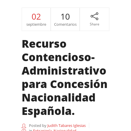
02
10
septiembre
Comentarios
Share
Recurso
Contencioso-
Administrativo
para Concesión
Nacionalidad
Española.
Posted by
Judith Tabares Iglesias
in
Extranjería
,
Nacionalidad