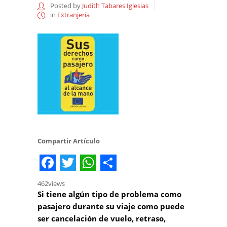
Posted by
Judith Tabares Iglesias
in
Extranjería
Compartir Artículo
Facebook
Twitter
WhatsApp
Share
462
views
Si tiene algún tipo de problema como
pasajero durante su viaje como puede
ser cancelación de vuelo, retraso,