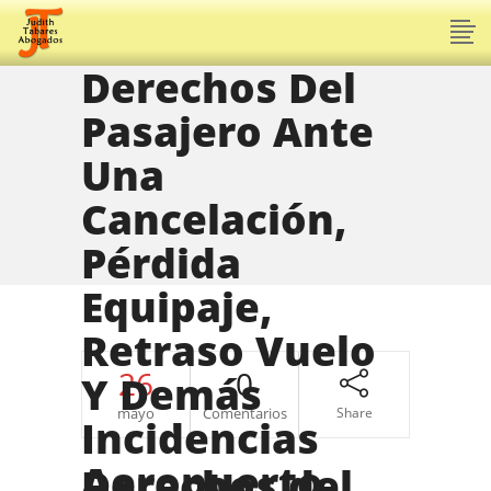
Derechos Del
Pasajero Ante
Una
Cancelación,
Pérdida
Equipaje,
Retraso Vuelo
26
0
Y Demás
mayo
Comentarios
Share
Incidencias
Aeropuerto.
Derechos del