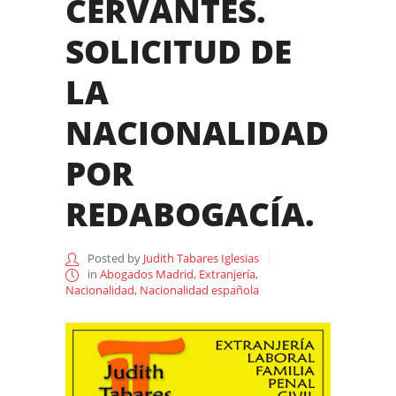
CERVANTES.
SOLICITUD DE
LA
NACIONALIDAD
POR
REDABOGACÍA.
Posted by
Judith Tabares Iglesias
in
Abogados Madrid
,
Extranjería
,
Nacionalidad
,
Nacionalidad española