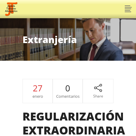
Extranjería
27
0
enero
Comentarios
Share
REGULARIZACIÓN
EXTRAORDINARIA