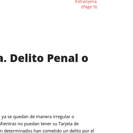
bogados | Judith Tabares Abogados
>
Extranjería
(Page 9)
. Delito Penal o
y ya se quedan de manera irregular o
Mientras no puedan tener su Tarjeta de
 en determinados han cometido un delito por el