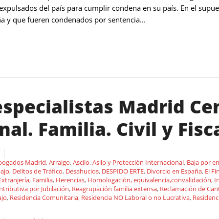
xpulsados del país para cumplir condena en su país. En el supues
a y que fueren condenados por sentencia...
pecialistas Madrid Cen
al. Familia. Civil y Fisca
bogados Madrid
,
Arraigo
,
Ascilo
,
Asilo y Protección Internacional
,
Baja por e
bajo
,
Delitos de Tráfico
,
Desahucios
,
DESPIDO ERTE
,
Divorcio en España
,
El Fi
Extranjería
,
Familia
,
Herencias
,
Homologación, equivalencia,convalidación
,
I
ributiva por Jubilación
,
Reagrupación familia extensa
,
Reclamación de Can
ajo
,
Residencia Comunitaria
,
Residencia NO Laboral o no Lucrativa
,
Residenc