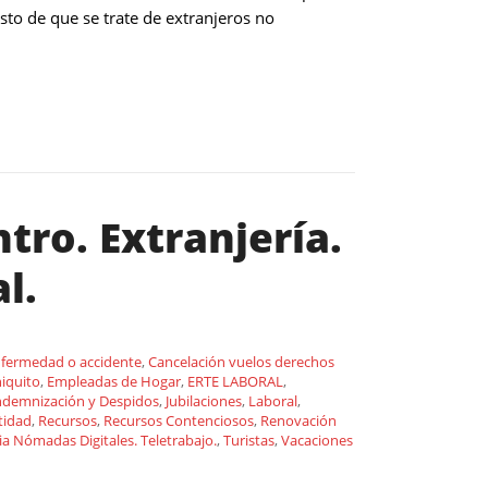
to de que se trate de extranjeros no
tro. Extranjería.
l.
nfermedad o accidente
,
Cancelación vuelos derechos
niquito
,
Empleadas de Hogar
,
ERTE LABORAL
,
ndemnización y Despidos
,
Jubilaciones
,
Laboral
,
tidad
,
Recursos
,
Recursos Contenciosos
,
Renovación
ia Nómadas Digitales. Teletrabajo.
,
Turistas
,
Vacaciones