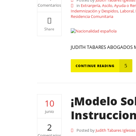
Posted by
Judith Tabares Iglesias
Comentarios
in
Extranjería
,
Ascilo
,
Ayuda o Ren
Indemnización y Despidos
,
Laboral
,
Residencia Comunitaria
Share
JUDITH TABARES ABOGADOS M
CONTINUE READING
¡Modelo Sol
10
Instruccion
junio
2
Posted by
Judith Tabares Iglesias
Comentarios