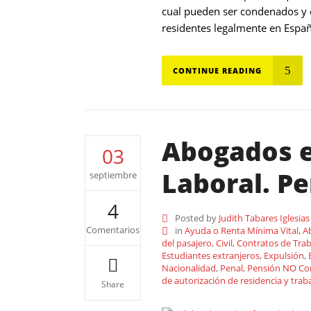
cual pueden ser condenados y e
residentes legalmente en Españ
CONTINUE READING
Abogados es
03
Laboral. Pen
septiembre
4
Posted by
Judith Tabares Iglesias
Comentarios
in
Ayuda o Renta Mínima Vital
,
A
del pasajero
,
Civil
,
Contratos de Tra
Estudiantes extranjeros
,
Expulsión
,
Nacionalidad
,
Penal
,
Pensión NO Cont
de autorización de residencia y trab
Share