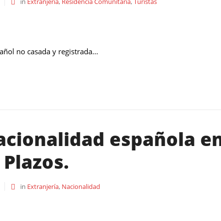
in
Extranjería
,
Residencia Comunitaria
,
Turistas
ñol no casada y registrada...
acionalidad española en 
 Plazos.
in
Extranjería
,
Nacionalidad