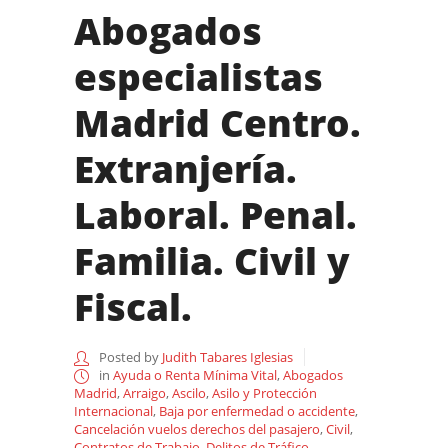
Abogados
especialistas
Madrid Centro.
Extranjería.
Laboral. Penal.
Familia. Civil y
Fiscal.
Posted by
Judith Tabares Iglesias
in
Ayuda o Renta Mínima Vital
,
Abogados
Madrid
,
Arraigo
,
Ascilo
,
Asilo y Protección
Internacional
,
Baja por enfermedad o accidente
,
Cancelación vuelos derechos del pasajero
,
Civil
,
Contratos de Trabajo
,
Delitos de Tráfico
,