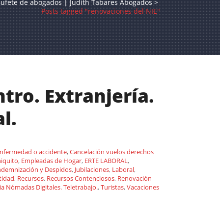
ufete de abogados | Judith Tabares Abogados
>
Posts tagged "renovaciones del NIE"
tro. Extranjería.
l.
enfermedad o accidente
,
Cancelación vuelos derechos
niquito
,
Empleadas de Hogar
,
ERTE LABORAL
,
ndemnización y Despidos
,
Jubilaciones
,
Laboral
,
tidad
,
Recursos
,
Recursos Contenciosos
,
Renovación
ia Nómadas Digitales. Teletrabajo.
,
Turistas
,
Vacaciones