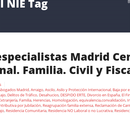
l NIE Tag
B
pecialistas Madrid Cen
al. Familia. Civil y Fisca
s
Abogados Madrid
,
Arraigo
,
Ascilo
,
Asilo y Protección Internacional
,
Baja por 
bajo
,
Delitos de Tráfico
,
Desahucios
,
DESPIDO ERTE
,
Divorcio en España
,
El Fi
Extranjería
,
Familia
,
Herencias
,
Homologación, equivalencia,convalidación
,
I
ributiva por Jubilación
,
Reagrupación familia extensa
,
Reclamación de Can
ajo
,
Residencia Comunitaria
,
Residencia NO Laboral o no Lucrativa
,
Residenc