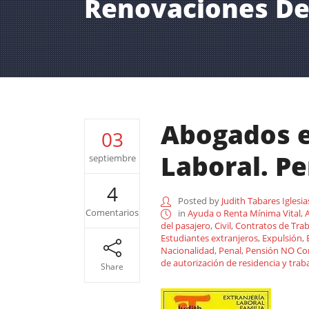
Renovaciones De
Abogados es
03
Laboral. Pen
septiembre
4
Posted by
Judith Tabares Iglesia
Comentarios
in
Ayuda o Renta Mínima Vital
,
del pasajero
,
Civil
,
Contratos de Tra
Estudiantes extranjeros
,
Expulsión
,
Nacionalidad
,
Penal
,
Pensión NO Cont
de autorización de residencia y trab
Share