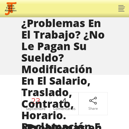
¿Problemas En
El Trabajo? ¿No
Le Pagan Su
Sueldo?
Modificación
En El Salario,
Traslado,
23
4
Contrato,
septiembre
Comentarios
Share
Horario.
Reclamación E
¿Problemas en