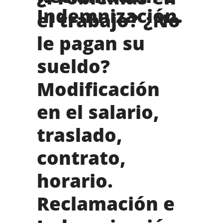
Indemnización.
el trabajo? ¿No
le pagan su
sueldo?
Modificación
en el salario,
traslado,
contrato,
horario.
Reclamación e