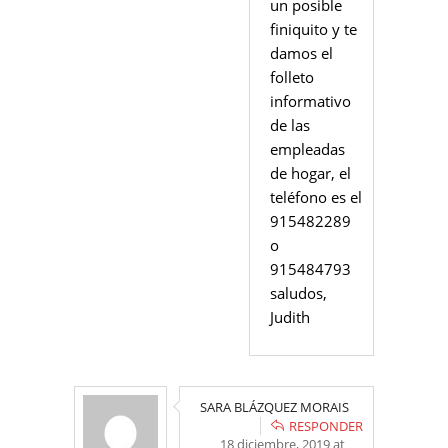
un posible
finiquito y te
damos el
folleto
informativo
de las
empleadas
de hogar, el
teléfono es el
915482289
o
915484793
saludos,
Judith
SARA BLÁZQUEZ MORAIS
RESPONDER
18 diciembre, 2019 at