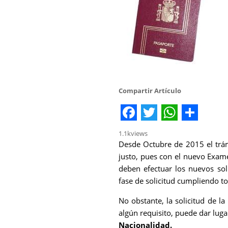
Compartir Artículo
Facebook
Twitter
WhatsA
Share
1.1k
views
Desde Octubre de 2015 el trám
justo, pues con el nuevo Exame
deben efectuar los nuevos sol
fase de solicitud cumpliendo to
No obstante, la solicitud de l
algún requisito, puede dar lug
Nacionalidad.