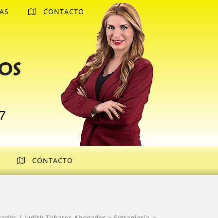
AS
CONTACTO
os
7
CONTACTO
gados | Judith Tabares Abogados
>
Extranjería
>