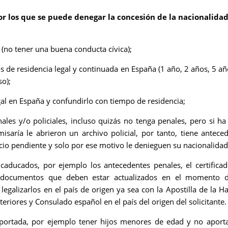
or los que se puede denegar la concesión de la nacionalida
 (no tener una buena conducta cívica);
os de residencia legal y continuada en España (1 año, 2 años, 5 añ
so);
gal en España y confundirlo con tiempo de residencia;
les y/o policiales, incluso quizás no tenga penales, pero si ha
saría le abrieron un archivo policial, por tanto, tiene antece
cio pendiente y solo por ese motivo le denieguen su nacionalidad
aducados, por ejemplo los antecedentes penales, el certifica
 documentos que deben estar actualizados en el momento d
egalizarlos en el país de origen ya sea con la Apostilla de la H
teriores y Consulado español en el país del origen del solicitante.
portada, por ejemplo tener hijos menores de edad y no aport