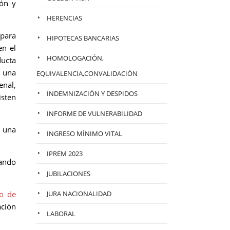
ón y
HERENCIAS
 para
HIPOTECAS BANCARIAS
en el
HOMOLOGACIÓN,
ducta
n una
EQUIVALENCIA,CONVALIDACIÓN
enal,
INDEMNIZACIÓN Y DESPIDOS
isten
INFORME DE VULNERABILIDAD
a una
INGRESO MÍNIMO VITAL
IPREM 2023
tando
JUBILACIONES
o de
JURA NACIONALIDAD
ación
LABORAL