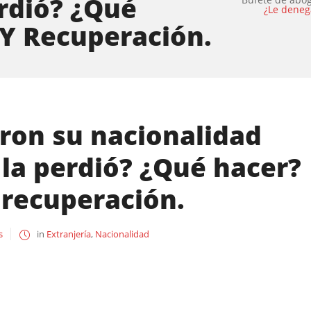
rdió? ¿Qué
¿Le deneg
Y Recuperación.
ron su nacionalidad
 la perdió? ¿Qué hacer?
 recuperación.
s
in
Extranjería
,
Nacionalidad