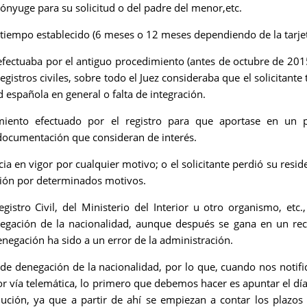
ónyuge para su solicitud o del padre del menor,etc.
 tiempo establecido (6 meses o 12 meses dependiendo de la tarjet
 efectuaba por el antiguo procedimiento (antes de octubre de 2015
gistros civiles, sobre todo el Juez consideraba que el solicitante 
 española en general o falta de integración.
iento efectuado por el registro para que aportase en un p
 documentación que consideran de interés.
cia en vigor por cualquier motivo; o el solicitante perdió su resid
ción por determinados motivos.
egistro Civil, del Ministerio del Interior u otro organismo, etc.
gación de la nacionalidad, aunque después se gana en un re
egación ha sido a un error de la administración.
de denegación de la nacionalidad, por lo que, cuando nos notif
por vía telemática, lo primero que debemos hacer es apuntar el dí
lución, ya que a partir de ahí se empiezan a contar los plazos