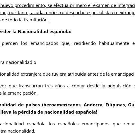
nuevo procedimiento, se efectúa primero el examen de integrac
idad, por tanto, acuda a nuestro despacho especialista en extranje
de todo la tramitación.
erder la Nacionalidad española:
a pierden los emancipados que, residiendo habitualmente e
ra nacionalidad o
cionalidad extranjera que tuviera atribuida antes de la emancipaci
 vez que
transcurran tres años
a contar desde la adquisición 
e la emancipación.
nalidad de países iberoamericanos, Andorra, Filipinas, Gu
nlleva la pérdida de nacionalidad española!
nacionalidad española los españoles emancipados que renun
otra nacionalidad.