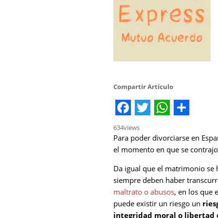
Compartir Artículo
Facebook
Twitter
WhatsA
Share
634
views
Para poder divorciarse en Esp
el momento en que se contraj
Da igual que el matrimonio se hu
siempre deben haber transcurr
maltrato o abusos
, en los que 
puede existir un riesgo un
ries
integridad moral o libertad