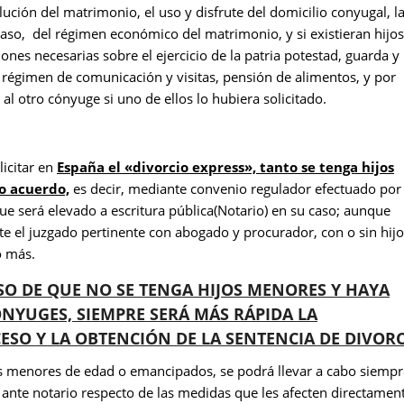
lución del matrimonio, el uso y disfrute del domicilio conyugal, l
caso, del régimen económico del matrimonio, y si existieran hijos
ones necesarias sobre el ejercicio de la patria potestad, guarda y
 régimen de comunicación y visitas, pensión de alimentos, y por
l otro cónyuge si uno de ellos lo hubiera solicitado.
icitar en
España el «divorcio express», tanto se tenga hijos
o acuerdo,
es decir, mediante convenio regulador efectuado por
e será elevado a escritura pública(Notario) en su caso; aunque
e el juzgado pertinente con abogado y procurador, con o sin hijo
o más.
ASO DE QUE NO SE TENGA HIJOS MENORES Y HAYA
NYUGES, SIEMPRE SERÁ MÁS RÁPIDA LA
ESO Y LA OBTENCIÓN DE LA SENTENCIA DE DIVORC
os menores de edad o emancipados, se podrá llevar a cabo siempr
ante notario respecto de las medidas que les afecten directament