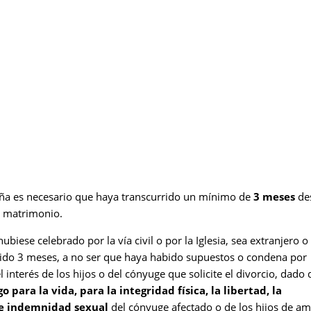
pp
aña es necesario que haya transcurrido un mínimo de
3 meses
de
o matrimonio.
biese celebrado por la vía civil o por la Iglesia, sea extranjero o
ido 3 meses, a no ser que haya habido supuestos o condena por
el interés de los hijos o del cónyuge que solicite el divorcio, dado
go para la vida, para la integridad física, la libertad, la
 e indemnidad sexual
del cónyuge afectado o de los hijos de a