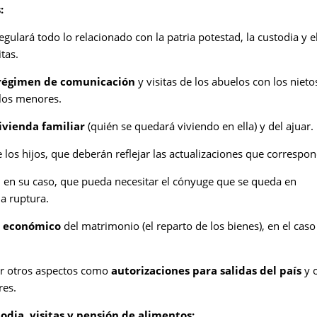
:
regulará todo lo relacionado con la patria potestad, la custodia y e
tas.
régimen de comunicación
y visitas de los abuelos con los nieto
 los menores.
vivienda familiar
(quién se quedará viviendo en ella) y del ajuar.
 los hijos, que deberán reflejar las actualizaciones que correspo
, en su caso, que pueda necesitar el cónyuge que se queda en
a ruptura.
n económico
del matrimonio (el reparto de los bienes), en el caso
ir otros aspectos como
autorizaciones para salidas del país
y 
res.
dia, visitas y pensión de alimentos: