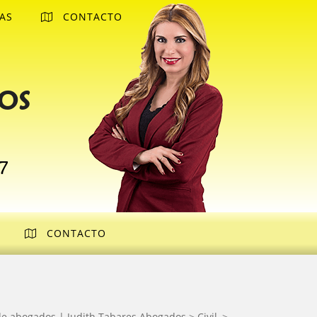
AS
CONTACTO
os
7
CONTACTO
de abogados | Judith Tabares Abogados
>
Civil
>