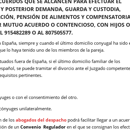
ACUERDOS QUE SE ALCANCEN PARA EFECTUAR EL
Y POSTERIOR DEMANDA, GUARDA Y CUSTODIA,
CIÓN, PENSIÓN DE ALIMENTOS Y COMPENSATORIA
OR MUTUO ACUERDO O CONTENCIOSO, CON HIJOS O
 915482289 O AL 807505577.
en España, siempre y cuando el último domicilio conyugal ha sido 
que lo haya tenido uno de los miembros de la pareja.
uados fuera de España, si el último domicilio familiar de los
español, se puede tramitar el divorcio ante el Juzgado competent
quisitos pertinentes.
yuges o con el consentimiento del otro.
s cónyuges unilateralmente.
n de los
abogados del despacho
podrá facilitar llegar a un acue
ación de un
Convenio Regulador
en el que se consignan los efec